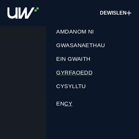
Neidio
i'r
DEWISLEN
prif
gynnwys
AMDANOM NI
GWASANAETHAU
EIN GWAITH
GYRFAOEDD
CYSYLLTU
EN
CY