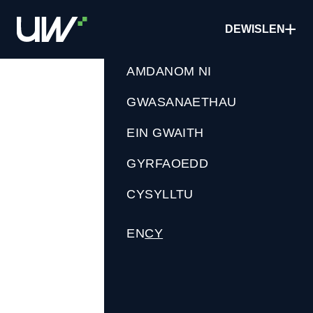
Neidio
i'r
DEWISLEN
prif
gynnwys
AMDANOM NI
GWASANAETHAU
EIN GWAITH
GYRFAOEDD
CYSYLLTU
EN
CY